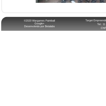
Target Empreendi
©2020 Wargames Paintball
Google+
Tel.: 1
Desenvolvido por Betalabs
CNPJ