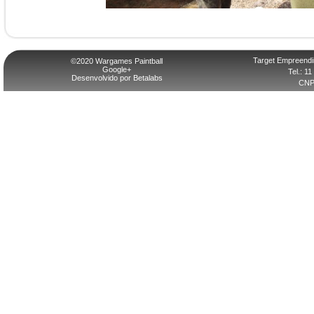
Target Empreendi
©2020 Wargames Paintball
Google+
Tel.: 1
Desenvolvido por Betalabs
CNPJ