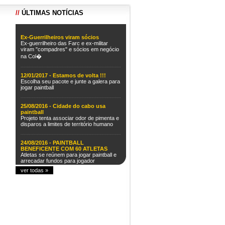
//
ÚLTIMAS
NOTÍCIAS
Ex-Guerrilheiros viram sócios
Ex-guerrilheiro das Farc e ex-militar
viram "compadres" e sócios em negócio
na Col�
12/01/2017 - Estamos de volta !!!
Escolha seu pacote e junte a galera para
jogar paintball
25/08/2016 - Cidade do cabo usa
paintball
Projeto tenta associar odor de pimenta e
disparos a limites de território humano
24/08/2016 - PAINTBALL
BENEFICENTE COM 60 ATLETAS
Atletas se reúnem para jogar paintball e
arrecadar fundos para jogador
acidentado
ver todas »
15/08/2016 - CAMPANHA DE
TELEFONIA MÓVEL
TIM promove “batalha de drones” em
jogo de paintball para nova campanha